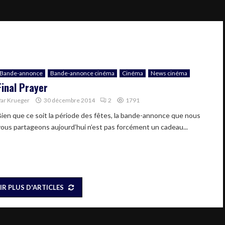
Bande-annonce
Bande-annonce cinéma
Cinéma
News cinéma
Final Prayer
Par
Krueger
30 décembre 2014
2
1791
Bien que ce soit la période des fêtes, la bande-annonce que nous
vous partageons aujourd’hui n’est pas forcément un cadeau...
IR PLUS D'ARTICLES