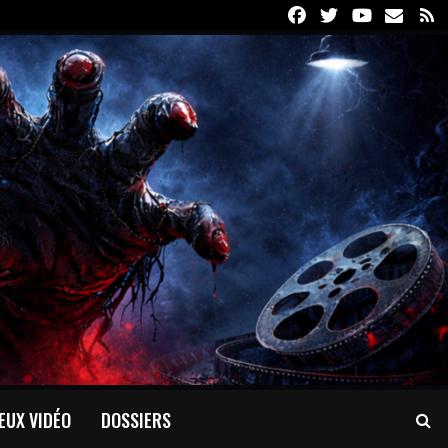
Facebook
Twitter
Youtube
Email
R
EUX VIDÉO
DOSSIERS