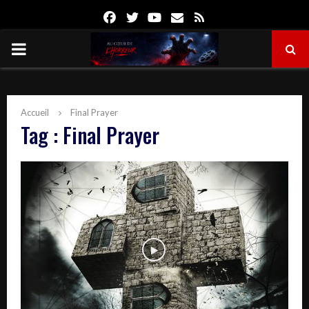
Facebook
Twitter
Youtube
Email
Rss
PRIMARY
MENU
Accueil
Final Prayer
Tag : Final Prayer