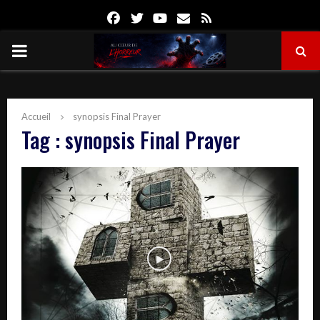
Facebook
Twitter
Youtube
Email
Rss
PRIMARY
MENU
Accueil
synopsis Final Prayer
Tag : synopsis Final Prayer