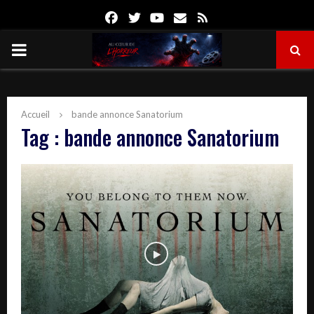
Facebook
Twitter
Youtube
Email
Rss
PRIMARY
MENU
Accueil
bande annonce Sanatorium
Tag : bande annonce Sanatorium