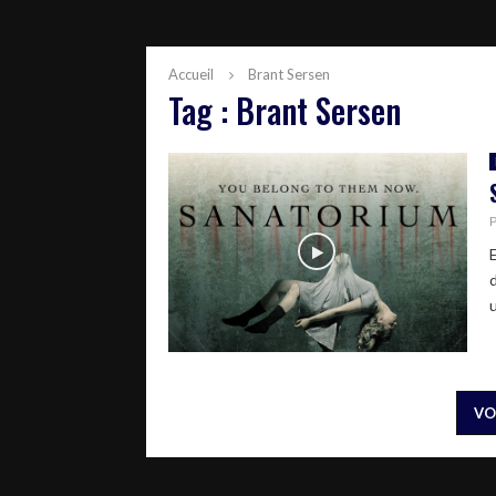
Accueil
Brant Sersen
Tag : Brant Sersen
E
u
VO