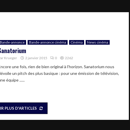
Bande-annonce
Bande-annonce cinéma
Cinéma
News cinéma
Sanatorium
Par
Krueger
2 janvier 2015
0
2262
ncore une fois, rien de bien original à l’horizon. Sanatorium nous
dévoile un pitch des plus basique : pour une émission de télévision,
ne équipe ......
IR PLUS D'ARTICLES