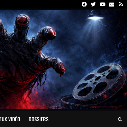
Facebook
Twitter
Youtube
Email
R
EUX VIDÉO
DOSSIERS