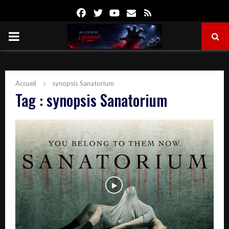
Facebook
Twitter
Youtube
Email
Rss
PRIMARY
MENU
Accueil
synopsis Sanatorium
Tag : synopsis Sanatorium