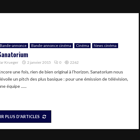
Bande-annonce
Bande-annonce cinéma
Cinéma
News cinéma
Sanatorium
Par
Krueger
2 janvier 2015
0
2262
ncore une fois, rien de bien original à l’horizon. Sanatorium nous
dévoile un pitch des plus basique : pour une émission de télévision,
ne équipe ......
IR PLUS D'ARTICLES