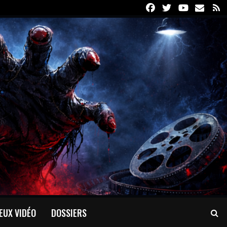
Facebook
Twitter
Youtube
Email
R
EUX VIDÉO
DOSSIERS