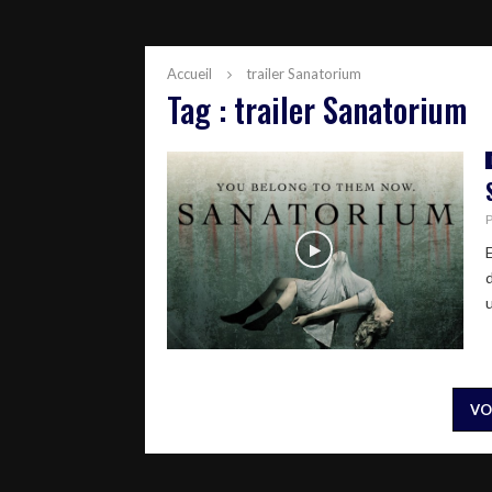
Accueil
trailer Sanatorium
Tag : trailer Sanatorium
E
u
VO