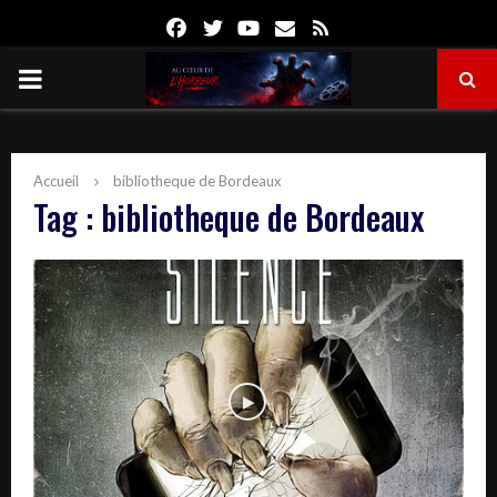
Facebook
Twitter
Youtube
Email
Rss
PRIMARY
MENU
Accueil
bibliotheque de Bordeaux
Tag : bibliotheque de Bordeaux