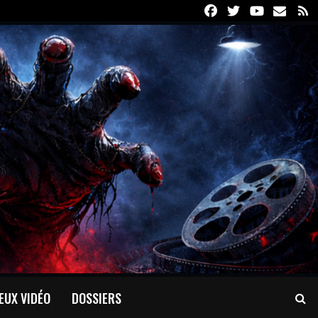
Facebook
Twitter
Youtube
Email
R
EUX VIDÉO
DOSSIERS