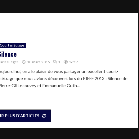
Court métrage
Silence
Par
Krueger
10 mars 2015
1
1659
ujourd’hui, on a le plaisir de vous partager un excellent court-
métrage que nous avions découvert lors du PIFFF 2013 : Silence de
Pierre-Gil Lecouvey et Emmanuelle Guth...
IR PLUS D'ARTICLES