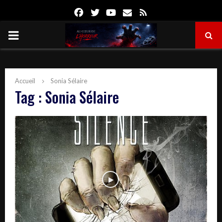
Facebook
Twitter
Youtube
Email
Rss
PRIMARY
MENU
Accueil
Sonia Sélaire
Tag : Sonia Sélaire