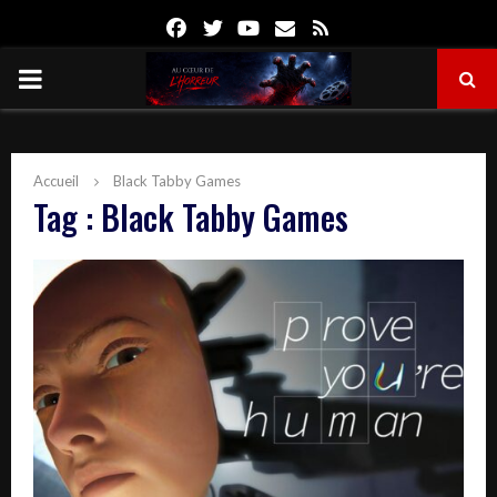
Facebook
Twitter
Youtube
Email
Rss
PRIMARY
MENU
Accueil
Black Tabby Games
Tag : Black Tabby Games