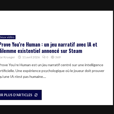
Jeux vidéo
Prove You’re Human : un jeu narratif avec IA et
dilemme existentiel annoncé sur Steam
Par
Krueger
11 avril 2026
0
369
Prove You’re Human est un jeu narratif centré sur une intelligence
artificielle. Une expérience psychologique où le joueur doit prouver
qu’une IA n’est pas humaine....
IR PLUS D'ARTICLES