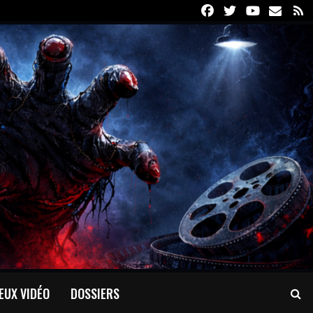
Facebook
Twitter
Youtube
Email
R
EUX VIDÉO
DOSSIERS