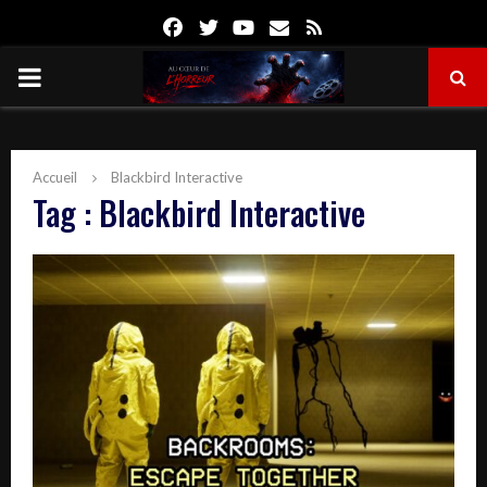
Facebook
Twitter
Youtube
Email
Rss
PRIMARY
MENU
Accueil
Blackbird Interactive
Tag : Blackbird Interactive