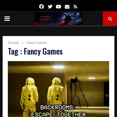
Facebook
Twitter
Youtube
Email
Rss
PRIMARY
MENU
Accueil
Fancy Games
Tag : Fancy Games