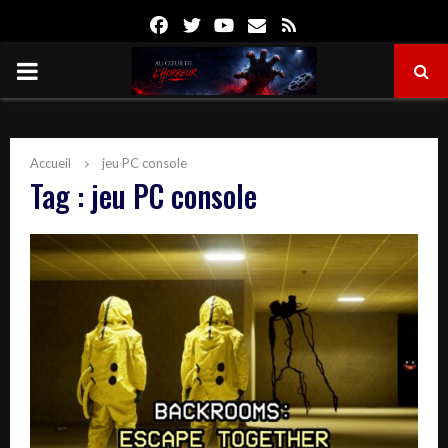
Facebook
Twitter
Youtube
Email
Rss
PRIMARY
MENU
Accueil
jeu PC console
Tag : jeu PC console