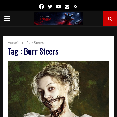
Facebook
Twitter
Youtube
Email
Rss
PRIMARY
MENU
Accueil
Burr Steers
Tag : Burr Steers