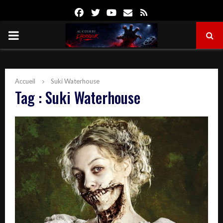
Facebook
Twitter
Youtube
Email
Rss
PRIMARY
MENU
Accueil
Suki Waterhouse
Tag : Suki Waterhouse