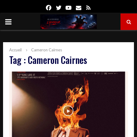
Facebook
Twitter
Youtube
Email
Rss
PRIMARY
MENU
Accueil
Cameron Cairnes
Tag : Cameron Cairnes