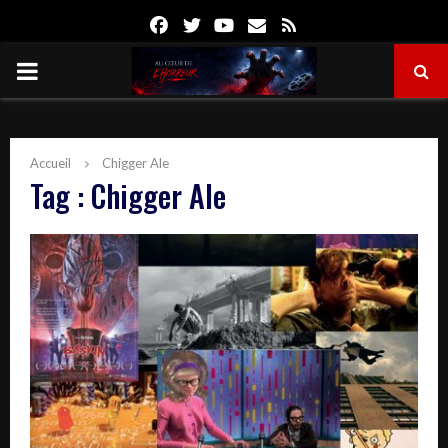
Facebook
Twitter
Youtube
Email
Rss
PRIMARY
MENU
Accueil
Chigger Ale
Tag : Chigger Ale