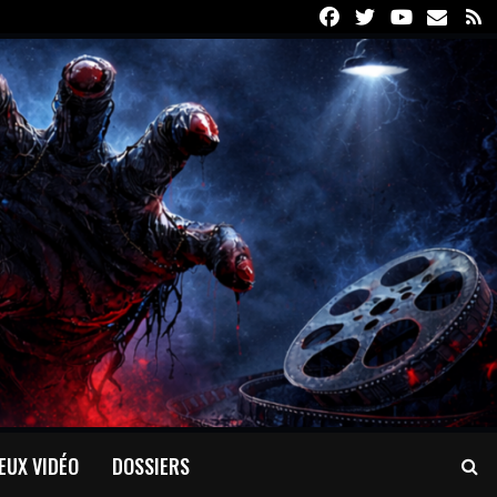
Facebook
Twitter
Youtube
Email
R
EUX VIDÉO
DOSSIERS