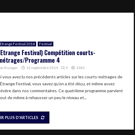
Etrange Festival 2014
Festival
(Etrange Festival) Compétition courts-
métrages/Programme 4
Par
Krueger
12 septembre 2014
0
1381
Si vous avez lu nos précédents articles sur les courts-métrages de
l’Étrange Festival, vous savez qu’on a été déçu, et même assez
sévère dans nos commentaires. Ce quatrième programme parvient
tout de même à rehausser un peu le niveau et...
IR PLUS D'ARTICLES