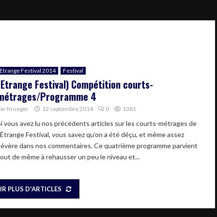
Etrange Festival 2014
Festival
(Etrange Festival) Compétition courts-
métrages/Programme 4
Par
Krueger
12 septembre 2014
0
1381
Si vous avez lu nos précédents articles sur les courts-métrages de
l’Étrange Festival, vous savez qu’on a été déçu, et même assez
sévère dans nos commentaires. Ce quatrième programme parvient
tout de même à rehausser un peu le niveau et...
IR PLUS D'ARTICLES