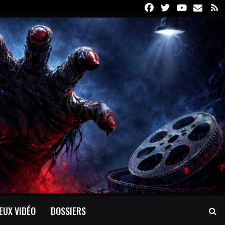
Facebook
Twitter
Youtube
Email
R
EUX VIDÉO
DOSSIERS