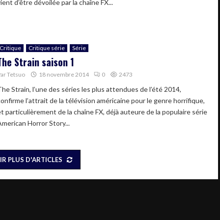
ient d’être dévoilée par la chaîne FX...
Critique
Critique série
Série
The Strain saison 1
Par
Tetsuo
18 novembre 2014
0
2473
The Strain, l’une des séries les plus attendues de l’été 2014,
onfirme l’attrait de la télévision américaine pour le genre horrifique,
et particulièrement de la chaîne FX, déjà auteure de la populaire série
American Horror Story...
IR PLUS D'ARTICLES