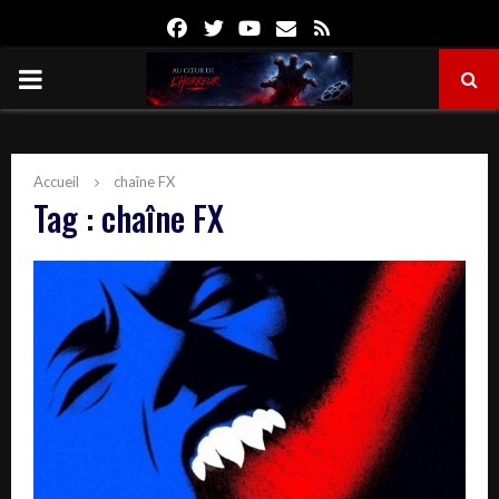
Facebook
Twitter
Youtube
Email
Rss
PRIMARY
MENU
Accueil
chaîne FX
Tag : chaîne FX