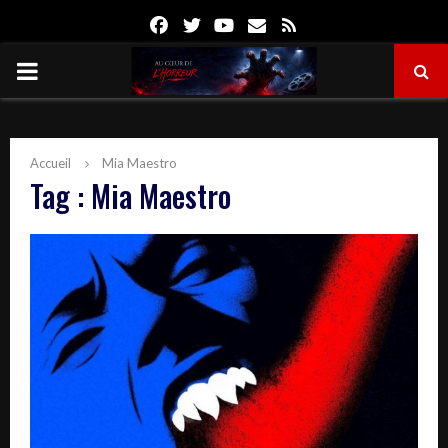
Facebook
Twitter
Youtube
Email
Rss
PRIMARY
MENU
Accueil
Mia Maestro
Tag : Mia Maestro