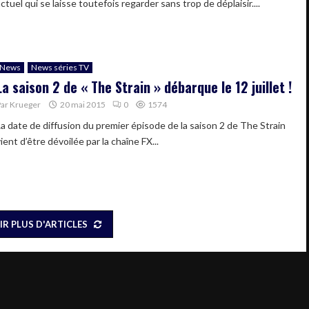
ctuel qui se laisse toutefois regarder sans trop de déplaisir....
News
News séries TV
La saison 2 de « The Strain » débarque le 12 juillet !
Par
Krueger
20 mai 2015
0
1574
La date de diffusion du premier épisode de la saison 2 de The Strain
ient d’être dévoilée par la chaîne FX...
IR PLUS D'ARTICLES