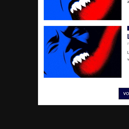
a
v
VO