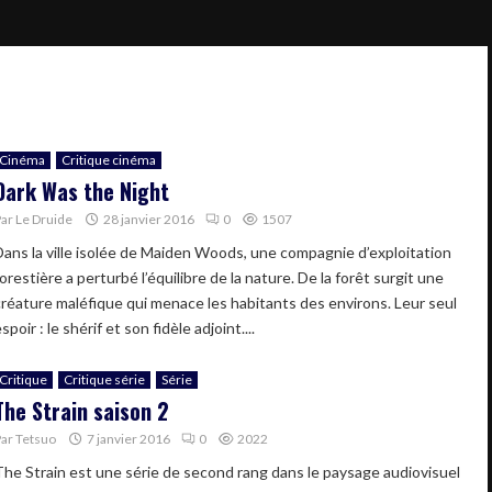
Cinéma
Critique cinéma
Dark Was the Night
Par
Le Druide
28 janvier 2016
0
1507
Dans la ville isolée de Maiden Woods, une compagnie d’exploitation
orestière a perturbé l’équilibre de la nature. De la forêt surgit une
créature maléfique qui menace les habitants des environs. Leur seul
spoir : le shérif et son fidèle adjoint....
Critique
Critique série
Série
The Strain saison 2
Par
Tetsuo
7 janvier 2016
0
2022
The Strain est une série de second rang dans le paysage audiovisuel