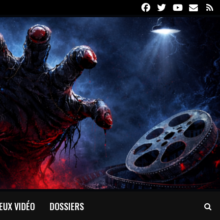
Facebook
Twitter
Youtube
Email
R
EUX VIDÉO
DOSSIERS