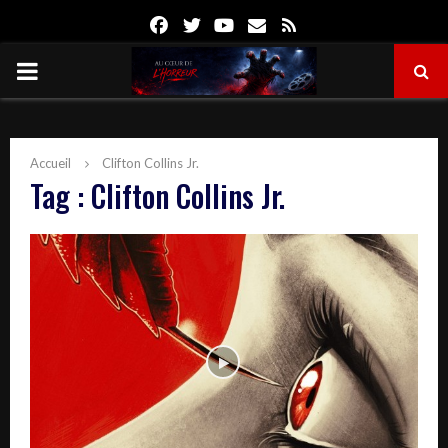
Facebook
Twitter
Youtube
Email
Rss
PRIMARY
MENU
Accueil
Clifton Collins Jr.
Tag : Clifton Collins Jr.