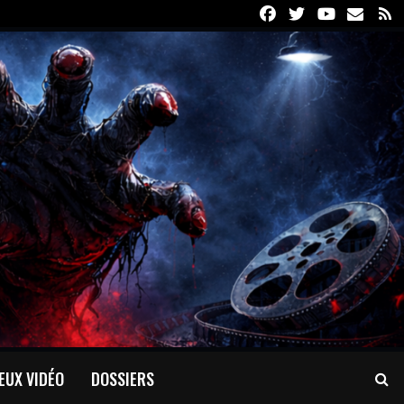
Facebook
Twitter
Youtube
Email
R
EUX VIDÉO
DOSSIERS