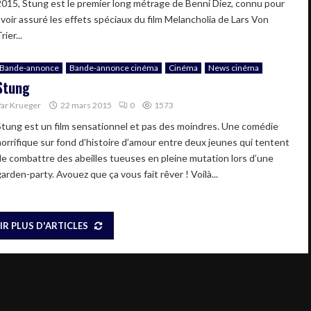
2015, Stung est le premier long métrage de Benni Diez, connu pour
avoir assuré les effets spéciaux du film Melancholia de Lars Von
rier...
Bande-annonce
Bande-annonce cinéma
Cinéma
News cinéma
Stung
Par
Krueger
22 mars 2015
0
1573
Stung est un film sensationnel et pas des moindres. Une comédie
horrifique sur fond d’histoire d’amour entre deux jeunes qui tentent
de combattre des abeilles tueuses en pleine mutation lors d’une
arden-party. Avouez que ça vous fait rêver ! Voilà...
IR PLUS D'ARTICLES