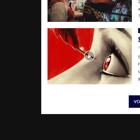
T
g
VO