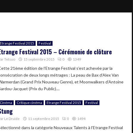
Etrange Festival 2015
Festival
Etrange Festival 2015 – Cérémonie de clôture
Par
Tetsuo
15 septembre 2015
0
1349
Cette 21ème édition de l’Etrange Festival s’est achevée par la
consécration de deux longs métrages : La peau de Bax d’Alex Van
Warmerdan (Grand Prix Nouveau Genre), et Moonwalkers d’Antoine
ardou-Jacquet (Prix du Public)....
Cinéma
Critique cinéma
Etrange Festival 2015
Festival
Stung
Par
Le Druide
11 septembre 2015
0
1494
Sélectionné dans la catégorie Nouveaux Talents à l’Etrange Festival