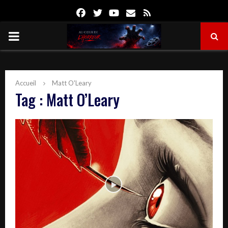
Facebook
Twitter
Youtube
Email
Rss
PRIMARY
MENU
Accueil
Matt O'Leary
Tag : Matt O’Leary