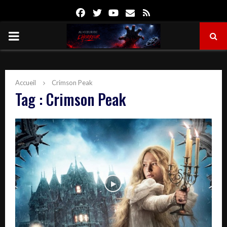
Facebook
Twitter
Youtube
Email
Rss
PRIMARY
MENU
Accueil
Crimson Peak
Tag : Crimson Peak