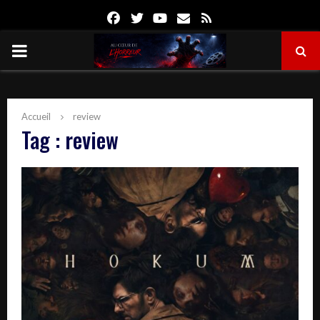
Facebook
Twitter
Youtube
Email
Rss
PRIMARY
MENU
Accueil
review
Tag : review