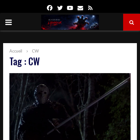
Facebook
Twitter
Youtube
Email
Rss
PRIMARY
MENU
Accueil
CW
Tag : CW