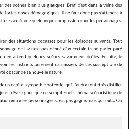
ger des scènes bien plus glauques. Bref, c’est dans la veine des
e fortes doses démagogiques. Il ne faut donc pas s’attendre à
 ni à ressentir une quelconque compassion pour les personnages.
érer des situations cocasses pour les épisodes suivants. Tout
rsonnage de Liv n’est pas dénué d’un certain franc-parler paré
on en attend quelques scènes savamment drôles. Ensuite, le
oir les instincts purement carnassiers de Liv, susceptible de
ôté obscur de sa nouvelle nature.
e un capital sympathie potentiel qu’il faudra toutefois distiller
ujours rêver) pour que ce sempiternel schéma scénaristique de
elation entre les personnages. C’est pas gagné, mais qui sait… On