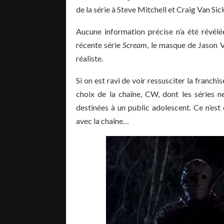
de la série à Steve Mitchell et Craig Van Sick
Aucune information précise n’a été révélée
récente série
Scream
, le masque de Jason V
réaliste.
Si on est ravi de voir ressusciter la franchis
choix de la chaîne, CW, dont les séries ne
destinées à un public adolescent. Ce n’est 
avec la chaîne…