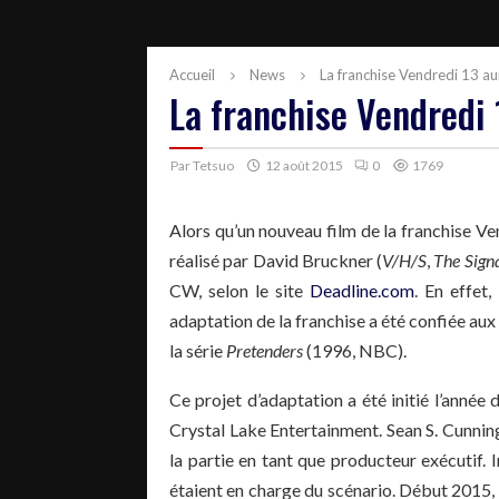
Accueil
News
La franchise Vendredi 13 aur
La franchise Vendredi 1
Par
Tetsuo
12 août 2015
0
1769
Alors qu’un nouveau film de la franchise 
réalisé par David Bruckner (
V/H/S
,
The Sign
CW, selon le site
Deadline.com
. En effet
adaptation de la franchise a été confiée aux
la série
Pretenders
(1996, NBC).
Ce projet d’adaptation a été initié l’année
Crystal Lake Entertainment. Sean S. Cunnin
la partie en tant que producteur exécutif. I
étaient en charge du scénario. Début 2015,