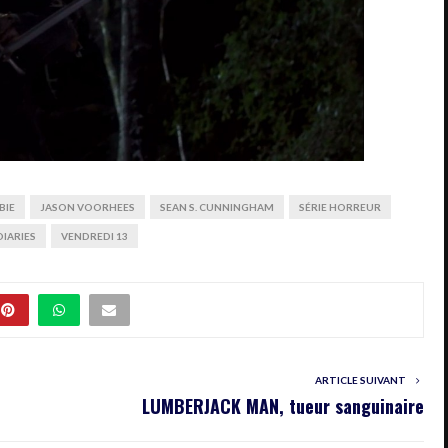
BIE
JASON VOORHEES
SEAN S. CUNNINGHAM
SÉRIE HORREUR
DIARIES
VENDREDI 13
ARTICLE SUIVANT
LUMBERJACK MAN, tueur sanguinaire