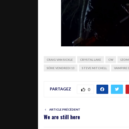
CRAIG VAN SICKLE
CRYSTAL LAKE
CW
IZOM
SÉRIE VENDREDI 13
STEVE MITCHELL
VAMPIRE 
PARTAGEZ
0
ARTICLE PRÉCÉDENT
We are still here