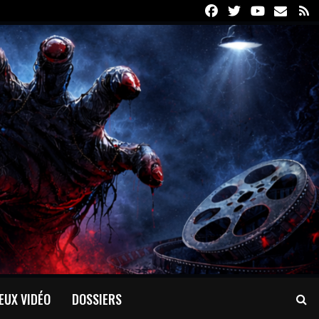
Facebook
Twitter
Youtube
Email
R
EUX VIDÉO
DOSSIERS