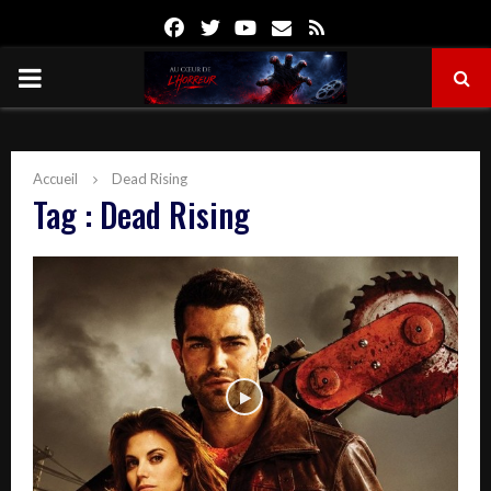
Facebook
Twitter
Youtube
Email
Rss
PRIMARY
MENU
Accueil
Dead Rising
Tag : Dead Rising