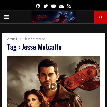
Facebook
Twitter
Youtube
Email
Rss
PRIMARY
MENU
Accueil
Jesse Metcalfe
Tag : Jesse Metcalfe