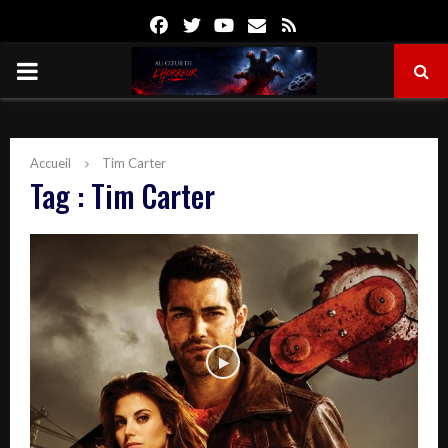
Facebook
Twitter
Youtube
Email
Rss
PRIMARY
MENU
Accueil
Tim Carter
Tag : Tim Carter