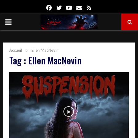
Facebook
Twitter
Youtube
Email
Rss
PRIMARY
MENU
Accueil
Ellen MacNevin
Tag : Ellen MacNevin