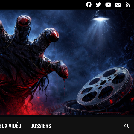
Facebook
Twitter
Youtube
Email
R
EUX VIDÉO
DOSSIERS