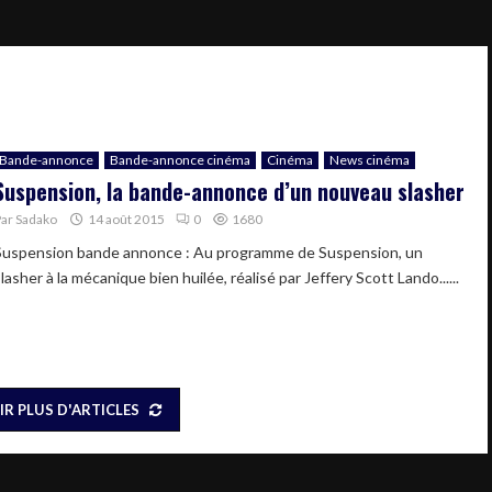
Bande-annonce
Bande-annonce cinéma
Cinéma
News cinéma
Suspension, la bande-annonce d’un nouveau slasher
Par
Sadako
14 août 2015
0
1680
Suspension bande annonce : Au programme de Suspension, un
lasher à la mécanique bien huilée, réalisé par Jeffery Scott Lando......
IR PLUS D'ARTICLES