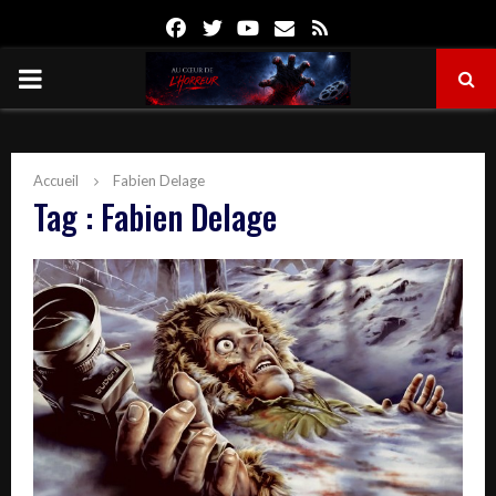
Facebook
Twitter
Youtube
Email
Rss
PRIMARY
MENU
Accueil
Fabien Delage
Tag : Fabien Delage