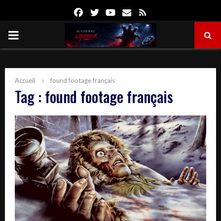
Facebook
Twitter
Youtube
Email
Rss
PRIMARY
MENU
Accueil
found footage français
Tag : found footage français