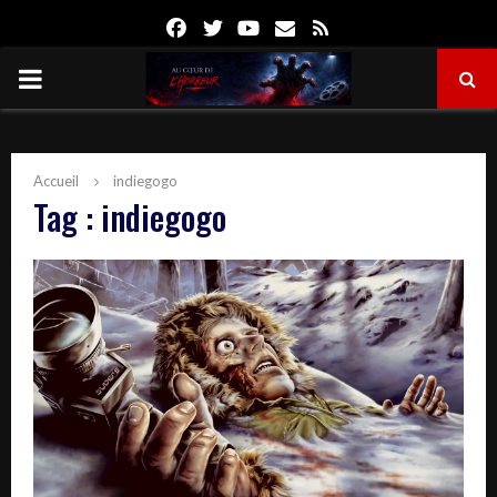
Facebook
Twitter
Youtube
Email
Rss
PRIMARY
MENU
Accueil
indiegogo
Tag : indiegogo