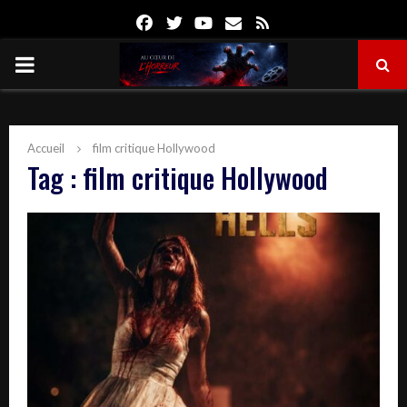
Facebook
Twitter
Youtube
Email
Rss
PRIMARY
MENU
Accueil
film critique Hollywood
Tag : film critique Hollywood