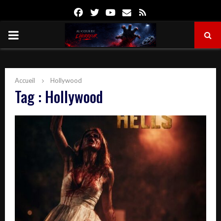
Facebook
Twitter
Youtube
Email
Rss
PRIMARY
MENU
Accueil
Hollywood
Tag : Hollywood