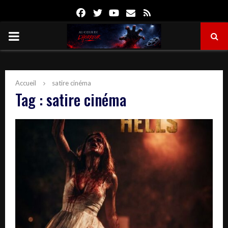
Facebook
Twitter
Youtube
Email
Rss
PRIMARY
MENU
Accueil
satire cinéma
Tag : satire cinéma