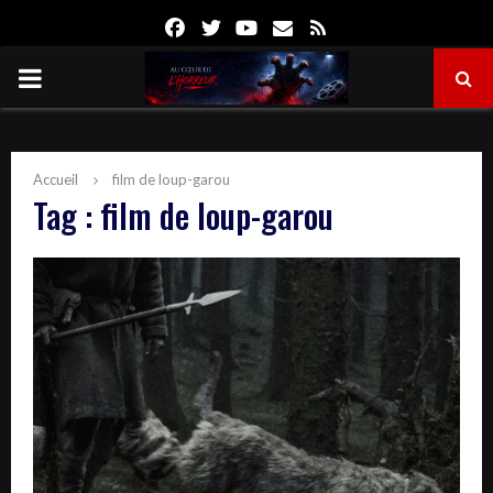
Facebook
Twitter
Youtube
Email
Rss
PRIMARY
MENU
Accueil
film de loup-garou
Tag : film de loup-garou