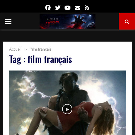
Facebook
Twitter
Youtube
Email
Rss
PRIMARY
MENU
Accueil
film français
Tag : film français