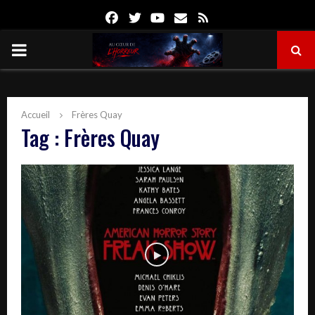
Facebook
Twitter
Youtube
Email
Rss
PRIMARY
MENU
Accueil
Frères Quay
Tag : Frères Quay