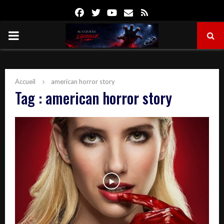
Facebook
Twitter
Youtube
Email
Rss
PRIMARY
MENU
Accueil
american horror story
Tag : american horror story