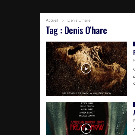
Accueil
Denis O'hare
Tag : Denis O’hare
p