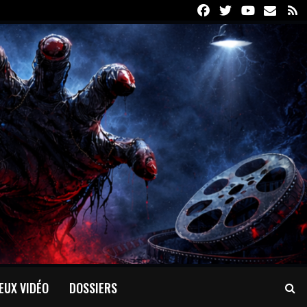
Facebook
Twitter
Youtube
Email
R
EUX VIDÉO
DOSSIERS