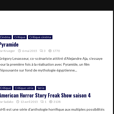
Cinéma
Critique
Critique cinéma
Pyramide
Par
Krueger
6 mai 2015
3
1770
Grégory Levasseur, co-scénariste attitré d’Alejandre Aja, s’essaye
our la première fois à la réalisation avec Pyramide, un film
d’épouvante sur fond de mythologie égyptienne...
Critique
Critique série
Série
American Horror Story Freak Show saison 4
Par
Sadako
13 avril 2015
1
3138
AHS est une série d’anthologie horrifique aux multiples possibilités