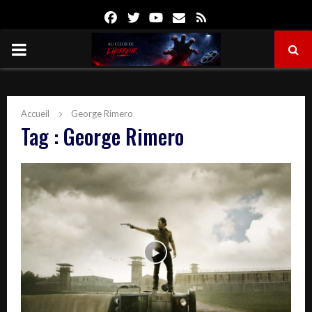
Facebook
Twitter
Youtube
Email
Rss
PRIMARY
MENU
Accueil
George Rimero
Tag : George Rimero